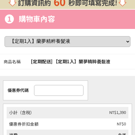
60
訂購資訊約
秒即可填寫完成!
1
購物車內容
[定期配送] 【定期1入】蘭夢精粹養髮液
商品名稱
優惠券代碼
NT$1,390
小計（含稅）
NT$0
優惠券折扣金額
免運