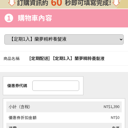
60
訂購資訊約
秒即可填寫完成!
1
購物車內容
[定期配送] 【定期1入】蘭夢精粹養髮液
商品名稱
優惠券代碼
NT$1,390
小計（含稅）
NT$0
優惠券折扣金額
免運