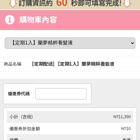
60
訂購資訊約
秒即可填寫完成!
1
購物車內容
[定期配送] 【定期1入】蘭夢精粹養髮液
商品名稱
優惠券代碼
NT$1,390
小計（含稅）
NT$0
優惠券折扣金額
免運