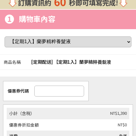
60
訂購資訊約
秒即可填寫完成!
1
購物車內容
[定期配送] 【定期1入】蘭夢精粹養髮液
商品名稱
優惠券代碼
NT$1,390
小計（含稅）
NT$0
優惠券折扣金額
免運