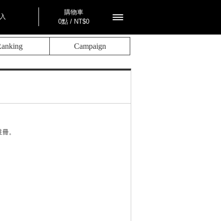
購物車
入
0點 / NT$0
anking
Campaign
註冊。