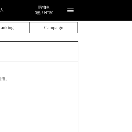
購物車
入
0點 / NT$0
anking
Campaign
註冊。